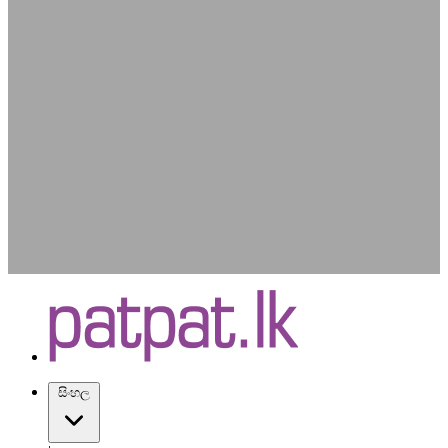
සිංහල