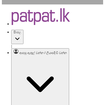
සිංහල
|
ආපසු ඇතුල් වන්න / ලියාපදිංචි වන්න