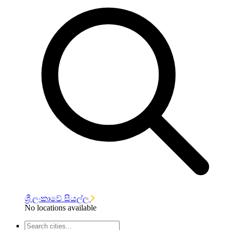
ශ්‍රී ලංකාවේ සියල්ල
No locations available