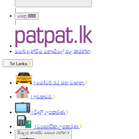
|
මෙනු
|
ඔබේ දැන්වීම නොමිලේ පළ කරන්න
Sri Lanka
|
මෝටර් රථ සහ වාහන
|
ඉඩකඩම්
|
විදුලි උපකරණ
|
ව්‍යාපාරික උපකරණ
සියලුම කාණ්ඩ සොයා ගන්න