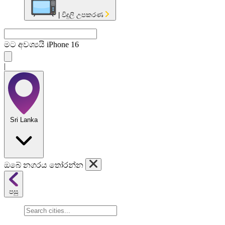
|
විදුලි උපකරණ
මට අවශ්‍යයි
|
Sri Lanka
ඔබේ නගරය තෝරන්න
පසු